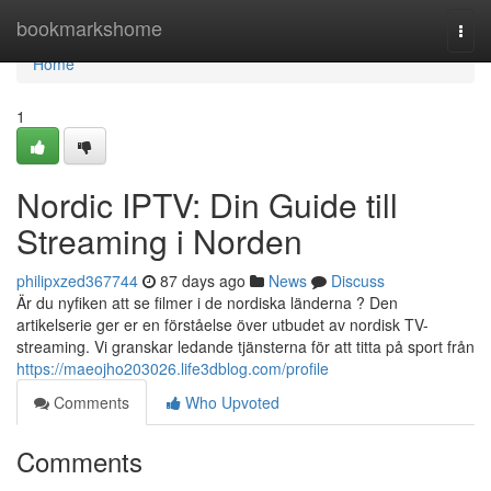
Home
bookmarkshome
Togg
navi
Home
1
Nordic IPTV: Din Guide till
Streaming i Norden
philipxzed367744
87 days ago
News
Discuss
Är du nyfiken att se filmer i de nordiska länderna ? Den
artikelserie ger er en förståelse över utbudet av nordisk TV-
streaming. Vi granskar ledande tjänsterna för att titta på sport från
https://maeojho203026.life3dblog.com/profile
Comments
Who Upvoted
Comments