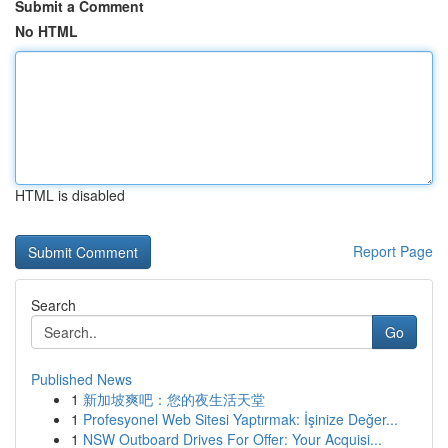
Submit a Comment
No HTML
HTML is disabled
Report Page
Search
Go
Published News
1
新加坡爽吧：您的夜生活天堂
1
Profesyonel Web Sitesi Yaptırmak: İşinize Değer...
1
NSW Outboard Drives For Offer: Your Acquisi...