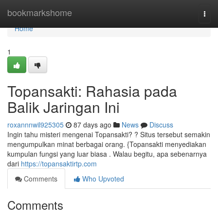
Home
bookmarkshome
Togg
navi
Home
1
Topansakti: Rahasia pada
Balik Jaringan Ini
roxannnwil925305
87 days ago
News
Discuss
Ingin tahu misteri mengenai Topansakti? ? Situs tersebut semakin
mengumpulkan minat berbagai orang. {Topansakti menyediakan
kumpulan fungsi yang luar biasa . Walau begitu, apa sebenarnya
dari
https://topansaktirtp.com
Comments
Who Upvoted
Comments