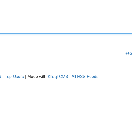
Rep
d
|
Top Users
| Made with
Kliqqi CMS
|
All RSS Feeds