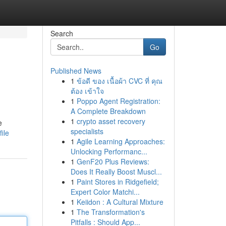
Search
Go
Published News
1
ข้อดี ของ เนื้อผ้า CVC ที่ คุณ
ต้อง เข้าใจ
1
Poppo Agent Registration:
A Complete Breakdown
1
crypto asset recovery
e
specialists
ile
1
Agile Learning Approaches:
Unlocking Performanc...
1
GenF20 Plus Reviews:
Does It Really Boost Muscl...
1
Paint Stores in Ridgefield;
Expert Color Matchi...
1
Keiidon : A Cultural Mixture
1
The Transformation's
Pitfalls : Should App...