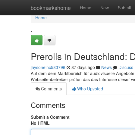
Home
bookmarkshome
Home
New
Submit
Home
1
Prerolls in Deutschland:
jaysoneinc583796
87 days ago
News
Discuss
Auf dem dem Marktbereich für audiovisuelle Angebote
Webseitenbetreiber prüfen das das Interesse dieser
Comments
Who Upvoted
Comments
Submit a Comment
No HTML