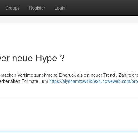
Groups
Register
Login
 Der neue Hype ?
 machen Vorfilme zunehmend Eindruck als ein neuer Trend . Zahlreich
 werbenahen Formate , um
https://alyshamzxw483924.howeweb.com/prof