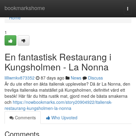
Home
bookmarkshome
Togg
navi
Home
1
En fantastisk Restaurang i
Kungsholmen - La Nonna
lilliwmkv873352
87 days ago
News
Discuss
Är du ute efter en äkta italiensk upplevelse? Då är La Nonna, den
trevliga italienska matstället på Kungsholmen, definitivt värd ett
besök! Här får du hitta rustik mat, gjord med de bästa smakerna
och
https://nowbookmarks.com/story20904922/italiensk-
restaurang-kungsholmen-la-nonna
Comments
Who Upvoted
Comments