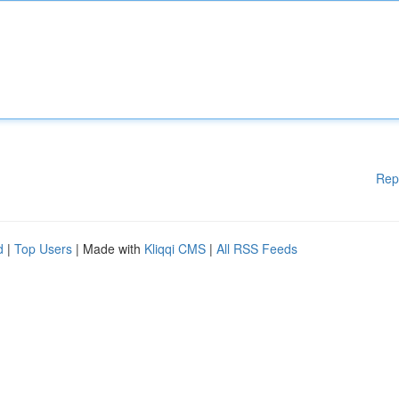
Rep
d
|
Top Users
| Made with
Kliqqi CMS
|
All RSS Feeds