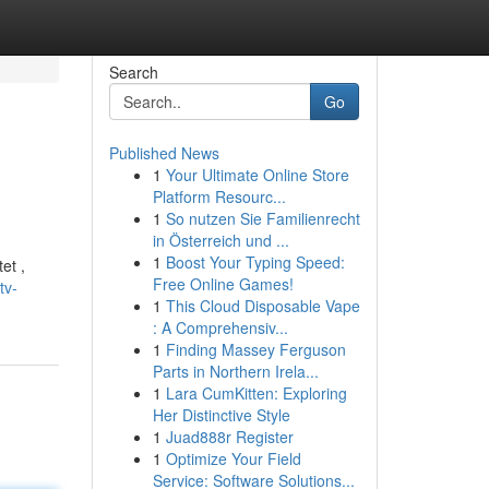
Search
Go
Published News
1
Your Ultimate Online Store
Platform Resourc...
1
So nutzen Sie Familienrecht
in Österreich und ...
1
Boost Your Typing Speed:
et ,
Free Online Games!
tv-
1
This Cloud Disposable Vape
: A Comprehensiv...
1
Finding Massey Ferguson
Parts in Northern Irela...
1
Lara CumKitten: Exploring
Her Distinctive Style
1
Juad888r Register
1
Optimize Your Field
Service: Software Solutions...