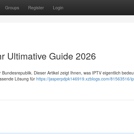
Groups
Register
Login
hr Ultimative Guide 2026
undesrepublik. Dieser Artikel zeigt Ihnen, was IPTV eigentlich bedeut
passende Lösung für
https://jasperpdpk146919.xzblogs.com/81563516/ip