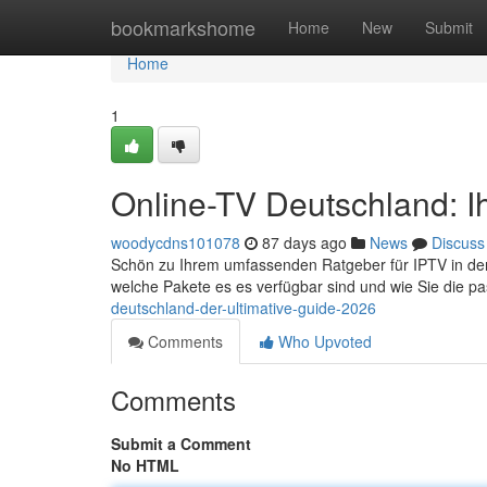
Home
bookmarkshome
Home
New
Submit
Home
1
Online-TV Deutschland: I
woodycdns101078
87 days ago
News
Discuss
Schön zu Ihrem umfassenden Ratgeber für IPTV in der B
welche Pakete es es verfügbar sind und wie Sie die 
deutschland-der-ultimative-guide-2026
Comments
Who Upvoted
Comments
Submit a Comment
No HTML