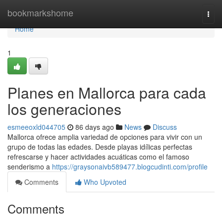
Home
bookmarkshome
Togg
navi
Home
1
Planes en Mallorca para cada
los generaciones
esmeeoxld044705
86 days ago
News
Discuss
Mallorca ofrece amplia variedad de opciones para vivir con un
grupo de todas las edades. Desde playas idílicas perfectas
refrescarse y hacer actividades acuáticas como el famoso
senderismo a
https://graysonaivb589477.blogcudinti.com/profile
Comments
Who Upvoted
Comments