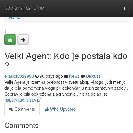
Home
bookmarkshome
Togg
navi
Home
1
Velki Agent: Kdo je postala kdo
?
ellasdzv029980
90 days ago
News
Discuss
Velki Agent je izjemna osebnost v svetu akcij. Mnogo ljudi menijo,
da je bila pomembna vloga pri dokončanju nizih zahtevnih zadev .
Čeprav je bila obkrožena z skrivnostjo , njena dejanj so
https://agentlist.vip/
Comments
Who Upvoted
Comments