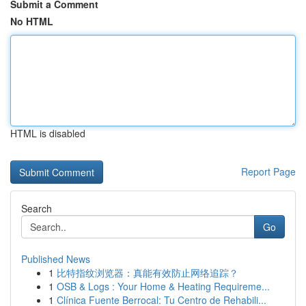
Submit a Comment
No HTML
HTML is disabled
Report Page
Search
Go
Published News
1
比特指纹浏览器：真能有效防止网络追踪？
1
OSB & Logs : Your Home & Heating Requireme...
1
Clínica Fuente Berrocal: Tu Centro de Rehabili...