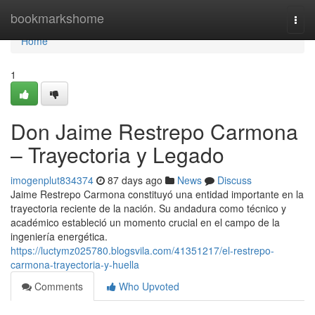
Home
bookmarkshome
Togg
navi
Home
1
Don Jaime Restrepo Carmona
– Trayectoria y Legado
imogenplut834374
87 days ago
News
Discuss
Jaime Restrepo Carmona constituyó una entidad importante en la
trayectoria reciente de la nación. Su andadura como técnico y
académico estableció un momento crucial en el campo de la
ingeniería energética.
https://luctymz025780.blogsvila.com/41351217/el-restrepo-
carmona-trayectoria-y-huella
Comments
Who Upvoted