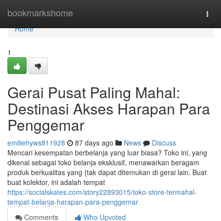
Home
bookmarkshome
Togg
navi
Home
1
Gerai Pusat Paling Mahal:
Destinasi Akses Harapan Para
Penggemar
emiliehyws811928
87 days ago
News
Discuss
Mencari kesempatan berbelanja yang luar biasa? Toko ini, yang
dikenal sebagai toko belanja eksklusif, menawarkan beragam
produk berkualitas yang {tak dapat ditemukan di gerai lain. Buat
buat kolektor, ini adalah tempat
https://socialskates.com/story22893015/toko-store-termahal-
tempat-belanja-harapan-para-penggemar
Comments
Who Upvoted