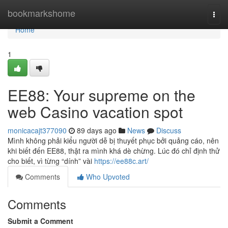
Home
bookmarkshome
Togg
navi
Home
1
EE88: Your supreme on the
web Casino vacation spot
monicacajt377090
89 days ago
News
Discuss
Mình không phải kiểu người dễ bị thuyết phục bởi quảng cáo, nên
khi biết đến EE88, thật ra mình khá dè chừng. Lúc đó chỉ định thử
cho biết, vì từng “dính” vài
https://ee88c.art/
Comments
Who Upvoted
Comments
Submit a Comment