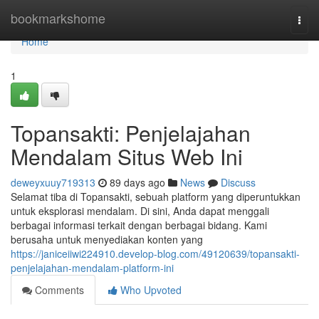
Home
bookmarkshome
Togg
navi
Home
1
Topansakti: Penjelajahan
Mendalam Situs Web Ini
deweyxuuy719313
89 days ago
News
Discuss
Selamat tiba di Topansakti, sebuah platform yang diperuntukkan
untuk eksplorasi mendalam. Di sini, Anda dapat menggali
berbagai informasi terkait dengan berbagai bidang. Kami
berusaha untuk menyediakan konten yang
https://janiceiiwi224910.develop-blog.com/49120639/topansakti-
penjelajahan-mendalam-platform-ini
Comments
Who Upvoted