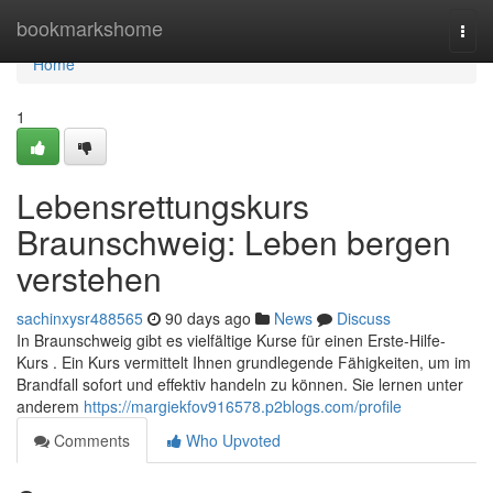
Home
bookmarkshome
Togg
navi
Home
1
Lebensrettungskurs
Braunschweig: Leben bergen
verstehen
sachinxysr488565
90 days ago
News
Discuss
In Braunschweig gibt es vielfältige Kurse für einen Erste-Hilfe-
Kurs . Ein Kurs vermittelt Ihnen grundlegende Fähigkeiten, um im
Brandfall sofort und effektiv handeln zu können. Sie lernen unter
anderem
https://margiekfov916578.p2blogs.com/profile
Comments
Who Upvoted