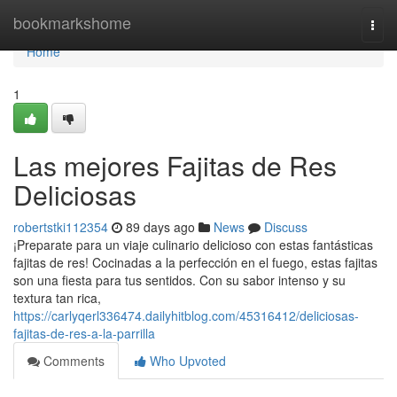
Home
bookmarkshome
Togg
navi
Home
1
Las mejores Fajitas de Res
Deliciosas
robertstki112354
89 days ago
News
Discuss
¡Preparate para un viaje culinario delicioso con estas fantásticas
fajitas de res! Cocinadas a la perfección en el fuego, estas fajitas
son una fiesta para tus sentidos. Con su sabor intenso y su
textura tan rica,
https://carlyqerl336474.dailyhitblog.com/45316412/deliciosas-
fajitas-de-res-a-la-parrilla
Comments
Who Upvoted