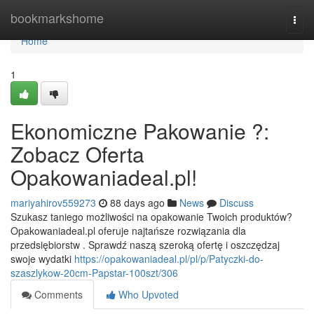
Home
bookmarkshome
Togg
navi
Home
1
Ekonomiczne Pakowanie ?:
Zobacz Oferta
Opakowaniadeal.pl!
mariyahirov559273
88 days ago
News
Discuss
Szukasz taniego możliwości na opakowanie Twoich produktów?
Opakowaniadeal.pl oferuje najtańsze rozwiązania dla
przedsiębiorstw . Sprawdź naszą szeroką ofertę i oszczędzaj
swoje wydatki
https://opakowaniadeal.pl/pl/p/Patyczki-do-
szaszlykow-20cm-Papstar-100szt/306
Comments
Who Upvoted