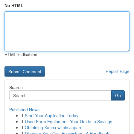
No HTML
HTML is disabled
Report Page
Search
Go
Published News
1
Start Your Application Today
1
Used Farm Equipment: Your Guide to Savings
1
Obtaining Xanax within Japan
1
Discover Your Oral Ecosystem : A Handbook ...