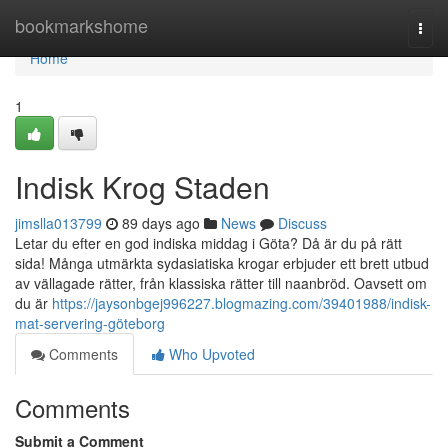
Home
bookmarkshome
Togg
navi
Home
1
Indisk Krog Staden
jimslla013799
89 days ago
News
Discuss
Letar du efter en god indiska middag i Göta? Då är du på rätt
sida! Många utmärkta sydasiatiska krogar erbjuder ett brett utbud
av vällagade rätter, från klassiska rätter till naanbröd. Oavsett om
du är
https://jaysonbgej996227.blogmazing.com/39401988/indisk-
mat-servering-göteborg
Comments
Who Upvoted
Comments
Submit a Comment