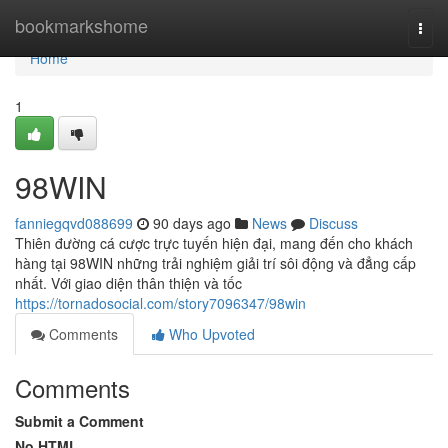
Home
bookmarkshome
Togg
navi
Home
1
98WIN
fanniegqvd088699
90 days ago
News
Discuss
Thiên đường cá cược trực tuyến hiện đại, mang đến cho khách
hàng tại 98WIN những trải nghiệm giải trí sôi động và đẳng cấp
nhất. Với giao diện thân thiện và tốc
https://tornadosocial.com/story7096347/98win
Comments
Who Upvoted
Comments
Submit a Comment
No HTML