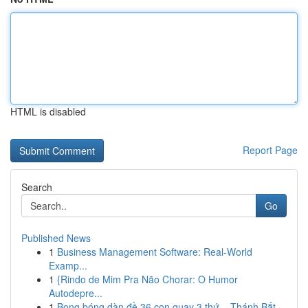
HTML is disabled
Report Page
Search
Go
Published News
1
Business Management Software: Real-World
Examp...
1
{Rindo de Mim Pra Não Chorar: O Humor
Autodepre...
1
Bong bóng dàn đề 36 con quay 3 thứ – Thánh Bắt ...