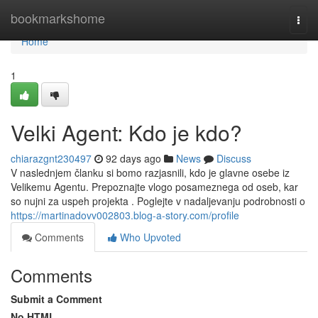
Home
bookmarkshome
Togg
navi
Home
1
Velki Agent: Kdo je kdo?
chiarazgnt230497
92 days ago
News
Discuss
V naslednjem članku si bomo razjasnili, kdo je glavne osebe iz
Velikemu Agentu. Prepoznajte vlogo posameznega od oseb, kar
so nujni za uspeh projekta . Poglejte v nadaljevanju podrobnosti o
https://martinadovv002803.blog-a-story.com/profile
Comments
Who Upvoted
Comments
Submit a Comment
No HTML