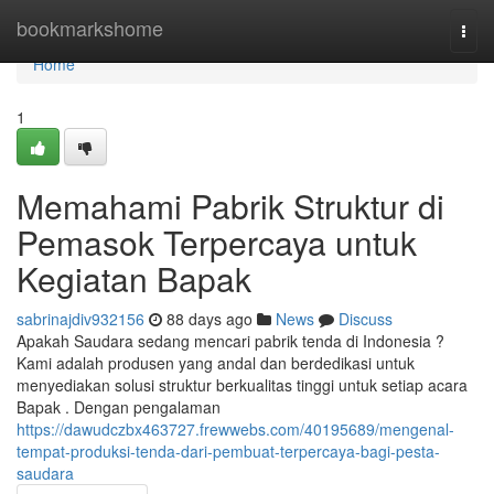
Home
bookmarkshome
Togg
navi
Home
1
Memahami Pabrik Struktur di
Pemasok Terpercaya untuk
Kegiatan Bapak
sabrinajdiv932156
88 days ago
News
Discuss
Apakah Saudara sedang mencari pabrik tenda di Indonesia ?
Kami adalah produsen yang andal dan berdedikasi untuk
menyediakan solusi struktur berkualitas tinggi untuk setiap acara
Bapak . Dengan pengalaman
https://dawudczbx463727.frewwebs.com/40195689/mengenal-
tempat-produksi-tenda-dari-pembuat-terpercaya-bagi-pesta-
saudara