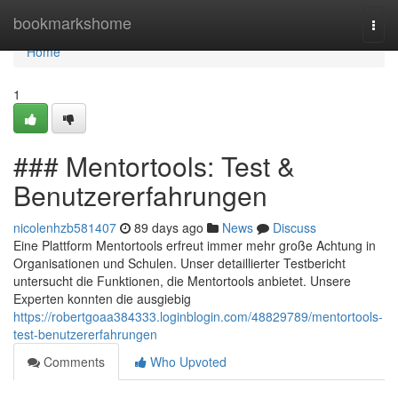
Home
bookmarkshome
Togg
navi
Home
1
### Mentortools: Test &
Benutzererfahrungen
nicolenhzb581407
89 days ago
News
Discuss
Eine Plattform Mentortools erfreut immer mehr große Achtung in
Organisationen und Schulen. Unser detaillierter Testbericht
untersucht die Funktionen, die Mentortools anbietet. Unsere
Experten konnten die ausgiebig
https://robertgoaa384333.loginblogin.com/48829789/mentortools-
test-benutzererfahrungen
Comments
Who Upvoted