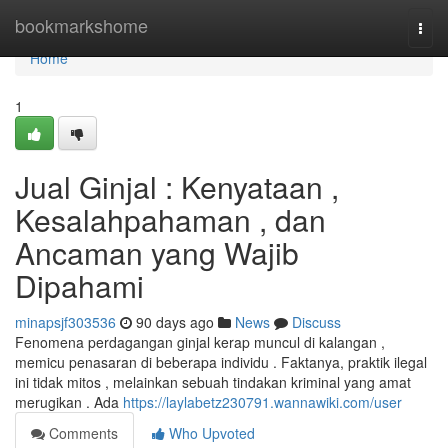
Home
bookmarkshome
Togg
navi
Home
1
Jual Ginjal : Kenyataan ,
Kesalahpahaman , dan
Ancaman yang Wajib
Dipahami
minapsjf303536
90 days ago
News
Discuss
Fenomena perdagangan ginjal kerap muncul di kalangan ,
memicu penasaran di beberapa individu . Faktanya, praktik ilegal
ini tidak mitos , melainkan sebuah tindakan kriminal yang amat
merugikan . Ada
https://laylabetz230791.wannawiki.com/user
Comments
Who Upvoted