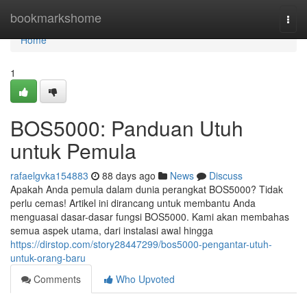
Home
bookmarkshome
Togg
navi
Home
1
BOS5000: Panduan Utuh
untuk Pemula
rafaelgvka154883
88 days ago
News
Discuss
Apakah Anda pemula dalam dunia perangkat BOS5000? Tidak
perlu cemas! Artikel ini dirancang untuk membantu Anda
menguasai dasar-dasar fungsi BOS5000. Kami akan membahas
semua aspek utama, dari instalasi awal hingga
https://dirstop.com/story28447299/bos5000-pengantar-utuh-
untuk-orang-baru
Comments
Who Upvoted