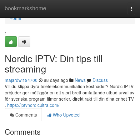
Home
bookmarkshome
Togg
navi
Home
1
Nordic IPTV: Din tips till
streaming
majardwi194700
88 days ago
News
Discuss
Vill du klippa dyra teletelekommunikation kostnader? Nordic IPTV
erbjuder ger möjliggör en ett stort brett omfattande utbud urval av
för svenska program filmer serier, direkt rakt till din dina enhet TV
.
https://iptvnordicultra.com/
Comments
Who Upvoted
Comments