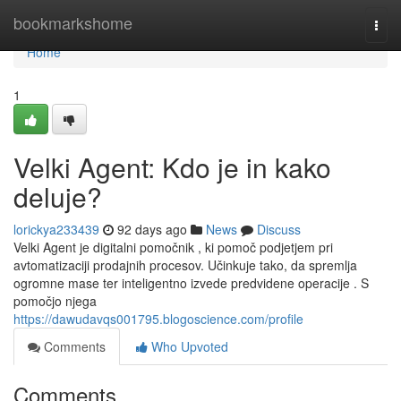
Home
bookmarkshome
Togg
navi
Home
1
Velki Agent: Kdo je in kako
deluje?
lorickya233439
92 days ago
News
Discuss
Velki Agent je digitalni pomočnik , ki pomoč podjetjem pri
avtomatizaciji prodajnih procesov. Učinkuje tako, da spremlja
ogromne mase ter inteligentno izvede predvidene operacije . S
pomočjo njega
https://dawudavqs001795.blogoscience.com/profile
Comments
Who Upvoted
Comments