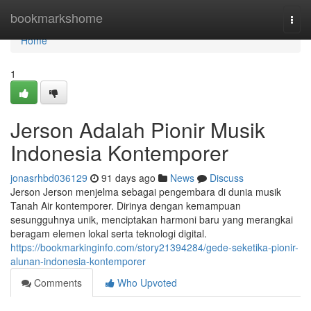
Home
bookmarkshome
Togg
navi
Home
1
Jerson Adalah Pionir Musik
Indonesia Kontemporer
jonasrhbd036129
91 days ago
News
Discuss
Jerson Jerson menjelma sebagai pengembara di dunia musik
Tanah Air kontemporer. Dirinya dengan kemampuan
sesungguhnya unik, menciptakan harmoni baru yang merangkai
beragam elemen lokal serta teknologi digital.
https://bookmarkinginfo.com/story21394284/gede-seketika-pionir-
alunan-indonesia-kontemporer
Comments
Who Upvoted