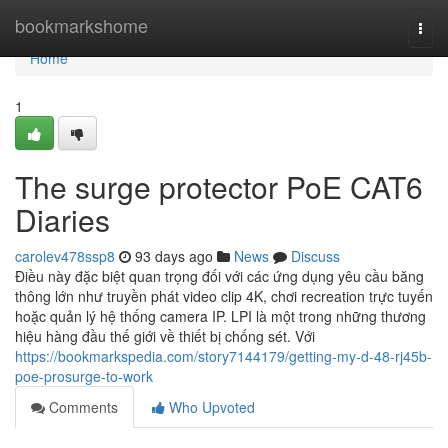
Home
bookmarkshome
Togg
navi
Home
1
The surge protector PoE CAT6
Diaries
carolev478ssp8
93 days ago
News
Discuss
Điều này đặc biệt quan trọng đối với các ứng dụng yêu cầu băng
thông lớn như truyền phát video clip 4K, chơi recreation trực tuyến
hoặc quản lý hệ thống camera IP. LPI là một trong những thương
hiệu hàng đầu thế giới về thiết bị chống sét. Với
https://bookmarkspedia.com/story7144179/getting-my-d-48-rj45b-
poe-prosurge-to-work
Comments
Who Upvoted