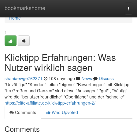
Home
bookmarkshome
Togg
navi
Home
1
Klicktipp Erfahrungen: Was
Nutzer wirklich sagen
shaniaewge762371
108 days ago
News
Discuss
"Unzählige" "Kunden" teilen "eigene" "Bewertungen" mit Klicktipp.
"Im Großen und Ganzen" sind diese "Aussagen" "gut" , "häufig"
wird die "benutzerfreundliche" "Oberfläche" und der "schnelle"
https://elite-affiliate.de/klick-tipp-erfahrungen-2/
Comments
Who Upvoted
Comments