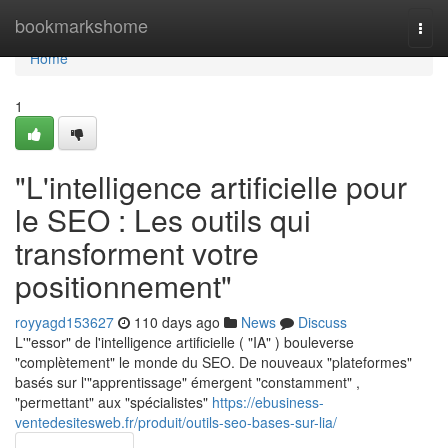
Home
bookmarkshome
Togg
navi
Home
1
"L'intelligence artificielle pour
le SEO : Les outils qui
transforment votre
positionnement"
royyagd153627
110 days ago
News
Discuss
L'"essor" de l'intelligence artificielle ( "IA" ) bouleverse
"complètement" le monde du SEO. De nouveaux "plateformes"
basés sur l'"apprentissage" émergent "constamment" ,
"permettant" aux "spécialistes"
https://ebusiness-
ventedesitesweb.fr/produit/outils-seo-bases-sur-lia/