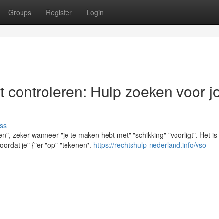
Groups
Register
Login
t controleren: Hulp zoeken voor 
ss
en", zeker wanneer "je te maken hebt met" "schikking" "voorligt". Het is
voordat je" {"er "op" "tekenen".
https://rechtshulp-nederland.info/vso