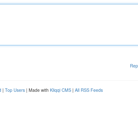
Rep
d
|
Top Users
| Made with
Kliqqi CMS
|
All RSS Feeds