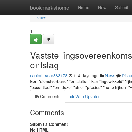
Home
bookmarkshome
Home
New
Submit
Home
1
Vaststellingsovereenkoms
ontslag
caoimheatar883178
114 days ago
News
Discu
Een "dienstverband" "ontsluiten" kan "ingewikkeld" "lijk
"essentieel" "om deze" "akte" "precies" "na te kijken" "
Comments
Who Upvoted
Comments
Submit a Comment
No HTML