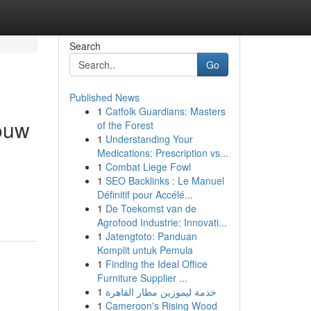
Search
Go
Published News
1
Catfolk Guardians: Masters
jouw
of the Forest
1
Understanding Your
Medications: Prescription vs...
1
Combat Liege Fowl
1
SEO Backlinks : Le Manuel
Définitif pour Accélé...
1
De Toekomst van de
Agrofood Industrie: Innovati...
1
Jatengtoto: Panduan
Komplit untuk Pemula
1
Finding the Ideal Office
Furniture Supplier ...
1
خدمة ليموزين مطار القاهرة
1
Cameroon's Rising Wood