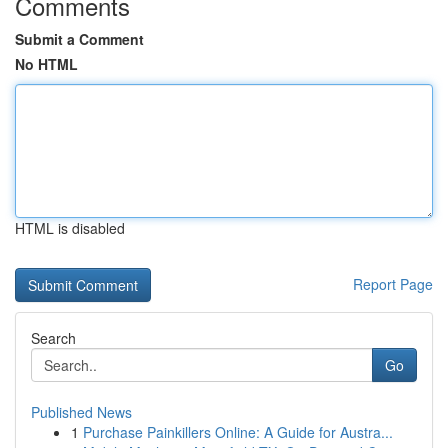
Comments
Submit a Comment
No HTML
HTML is disabled
Report Page
Search
Go
Published News
1
Purchase Painkillers Online: A Guide for Austra...