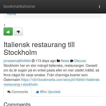
Home
bookmarkshome
Togg
navi
Home
1
Italiensk restaurang till
Stockholm
jonaswmql834964
173 days ago
News
Discuss
Stockholm har en stor mängd italienska, restauranger. Oavsett
om du är sugen på en enkel pasta eller en mer utsökt måltid, så
finns något för varje smaker. Från charmiga kvarter som
Östermalm
https://1001bookmarks.com/story20769001/italiensk-
restaurang-i-stockholm
Comments
Who Upvoted
Comments