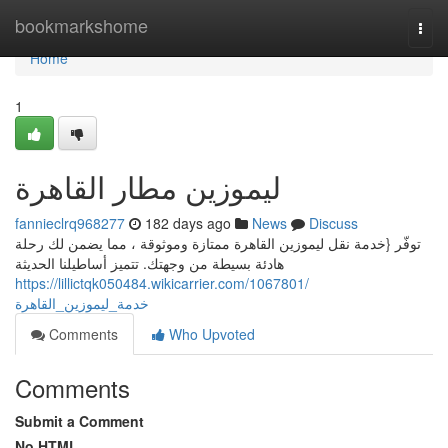
Home
bookmarkshome
Togg
navi
Home
1
ليموزين مطار القاهرة
fannieclrq968277
182 days ago
News
Discuss
توفّر {خدمة نقل ليموزين القاهرة ممتازة وموثوقة ، مما يضمن لك رحلة
هادئة بسيطة من وجهتك. تتميز أساطيلنا الحديثة
https://lillictqk050484.wikicarrier.com/1067801/
خدمة_ليموزين_القاهرة
Comments
Who Upvoted
Comments
Submit a Comment
No HTML