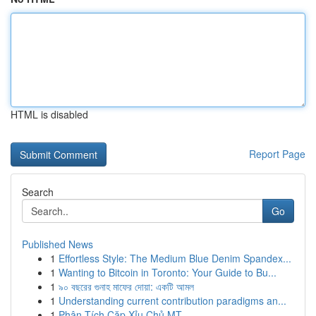
HTML is disabled
Report Page
Search
Go
Published News
1
Effortless Style: The Medium Blue Denim Spandex...
1
Wanting to Bitcoin in Toronto: Your Guide to Bu...
1
৯০ বছরের গুনাহ মাফের দোয়া: একটি আমল
1
Understanding current contribution paradigms an...
1
Phân Tích Cặp Xỉu Chủ MT