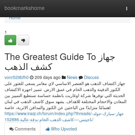
Home
bookmarkshome
Togg
navi
Home
1
The Greatest Guide To جهاز
كشف الذهب
vonr529bfh0
209 days ago
News
Discuss
جهاز اكتشاف الذهب هو العنصر الاساسي لاي مغامر يسعى للعثور على
الكنوز الدفينة والذهب الخام في عمق الارض. تتميز اجهزة الاكتشاف
الحديثة التي توفرها شركة اوغاريت بانظمة حساسة تستطيع التمييز بين
المعادن والاحجام المختلفة للاهداف. يشهد سوق كاشف الذهب في لبنان
اهتمامًا متزايدًا من الباحثين عن الكنوز والمدافن الاثرية، خاصة
https://www.iraqi.ch/forum/index.php?threads/جهاز-سبارك-جولد-
ناجيتس-–-كاشف-الذهب-الخام-بدقة-عالية.152886/
Comments
Who Upvoted