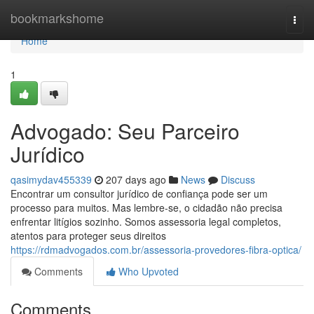
Home
bookmarkshome
Togg
navi
Home
1
Advogado: Seu Parceiro
Jurídico
qasimydav455339
207 days ago
News
Discuss
Encontrar um consultor jurídico de confiança pode ser um
processo para muitos. Mas lembre-se, o cidadão não precisa
enfrentar litígios sozinho. Somos assessoria legal completos,
atentos para proteger seus direitos
https://rdmadvogados.com.br/assessoria-provedores-fibra-optica/
Comments
Who Upvoted
Comments