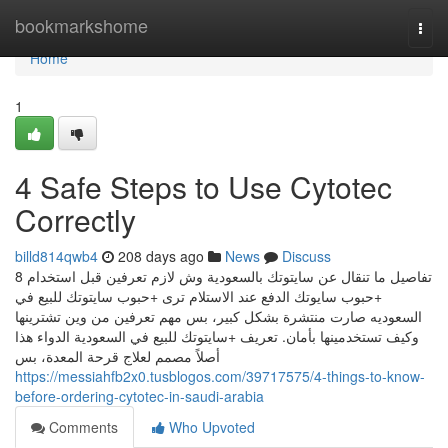
Home
bookmarkshome
Togg
navi
Home
1
4 Safe Steps to Use Cytotec
Correctly
billd814qwb4
208 days ago
News
Discuss
8 تفاصيل ما تنقال عن سايتوتك بالسعودية وش لازم تعرفين قبل استخدام
+حبوب سايوتك الدفع عند الاستلام ترى +حبوب سايتوتك للبيع في
السعوديه صارت منتشرة بشكل كبير، بس مهم تعرفين من وين تشترينها
وكيف تستخدمينها بأمان. تعريف +سايتوتك للبيع في السعودية الدواء هذا
أصلاً مصمم لعلاج قرحة المعدة، بس
https://messiahfb2x0.tusblogos.com/39717575/4-things-to-know-
before-ordering-cytotec-in-saudi-arabia
Comments
Who Upvoted