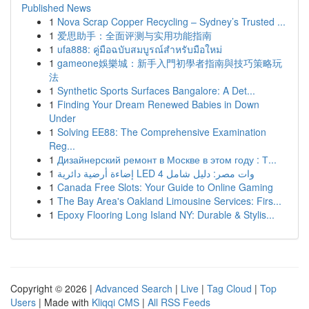
Published News
1
Nova Scrap Copper Recycling – Sydney’s Trusted ...
1
爱思助手：全面评测与实用功能指南
1
ufa888: คู่มือฉบับสมบูรณ์สำหรับมือใหม่
1
gameone娛樂城：新手入門初學者指南與技巧策略玩
法
1
Synthetic Sports Surfaces Bangalore: A Det...
1
Finding Your Dream Renewed Babies in Down
Under
1
Solving EE88: The Comprehensive Examination
Reg...
1
Дизайнерский ремонт в Москве в этом году : Т...
1
إضاءة أرضية دائرية LED 4 وات مصر: دليل شامل
1
Canada Free Slots: Your Guide to Online Gaming
1
The Bay Area's Oakland Limousine Services: Firs...
1
Epoxy Flooring Long Island NY: Durable & Stylis...
Copyright © 2026 |
Advanced Search
|
Live
|
Tag Cloud
|
Top
Users
| Made with
Kliqqi CMS
|
All RSS Feeds