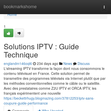
Home
bookmarkshome
Togg
navi
Home
1
Solutions IPTV : Guide
Technique
englandm146oql6
234 days ago
News
Discuss
L'streaming IPTV transforme la façon dont nous consommons le
contenu télévisuel en France. Cette solution permet de
transmettre des programmes télévisés via Internet plutôt que par
les méthodes conventionnelles comme le câble ou le satellite.
Avec des prestataires comme Z2U IPTV et ORCA IPTV, les
français expérimentent une nouvelle
https://beckettrhugy.blogmazing.com/37812253/iptv-sans-
coupure-guide-performance
Comments
Who Upvoted