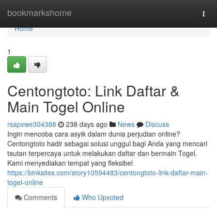
Home
bookmarkshome
Togg
navi
Home
1
Centongtoto: Link Daftar &
Main Togel Online
rsapvwe304388
238 days ago
News
Discuss
Ingin mencoba cara asyik dalam dunia perjudian online?
Centongtoto hadir sebagai solusi unggul bagi Anda yang mencari
tautan terpercaya untuk melakukan daftar dan bermain Togel.
Kami menyediakan tempat yang fleksibel
https://binksites.com/story10594483/centongtoto-link-daftar-main-
togel-online
Comments
Who Upvoted