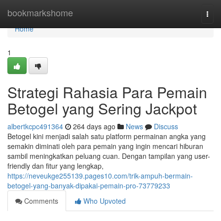
Home
bookmarkshome
Togg
navi
Home
1
Strategi Rahasia Para Pemain
Betogel yang Sering Jackpot
albertkcpc491364
264 days ago
News
Discuss
Betogel kini menjadi salah satu platform permainan angka yang
semakin diminati oleh para pemain yang ingin mencari hiburan
sambil meningkatkan peluang cuan. Dengan tampilan yang user-
friendly dan fitur yang lengkap,
https://neveukge255139.pages10.com/trik-ampuh-bermain-
betogel-yang-banyak-dipakai-pemain-pro-73779233
Comments
Who Upvoted