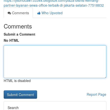
https://tysonucaw133344.blogolize.com/plaza-bisnis-kemang-
partner-layanan-sewa-office-terbaik-di-jakarta-selatan-77518832
Comments
Who Upvoted
Comments
Submit a Comment
No HTML
HTML is disabled
Report Page
Search