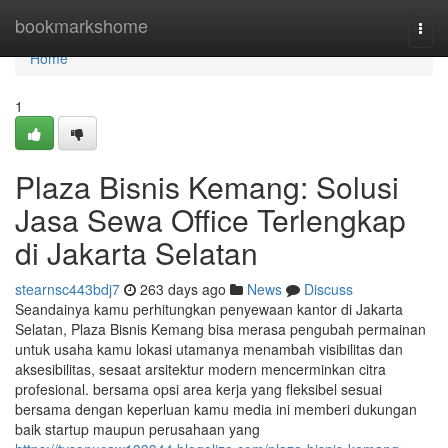
Home
bookmarkshome
Togg
navi
Home
1
Plaza Bisnis Kemang: Solusi
Jasa Sewa Office Terlengkap
di Jakarta Selatan
stearnsc443bdj7
263 days ago
News
Discuss
Seandainya kamu perhitungkan penyewaan kantor di Jakarta
Selatan, Plaza Bisnis Kemang bisa merasa pengubah permainan
untuk usaha kamu lokasi utamanya menambah visibilitas dan
aksesibilitas, sesaat arsitektur modern mencerminkan citra
profesional. bersama opsi area kerja yang fleksibel sesuai
bersama dengan keperluan kamu media ini memberi dukungan
baik startup maupun perusahaan yang