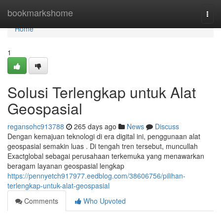
Home
bookmarkshome
Togg
navi
Home
1
Solusi Terlengkap untuk Alat
Geospasial
regansohc913788
265 days ago
News
Discuss
Dengan kemajuan teknologi di era digital ini, penggunaan alat
geospasial semakin luas . Di tengah tren tersebut, muncullah
Exactglobal sebagai perusahaan terkemuka yang menawarkan
beragam layanan geospasial lengkap
https://pennyetch917977.eedblog.com/38606756/pilihan-
terlengkap-untuk-alat-geospasial
Comments
Who Upvoted