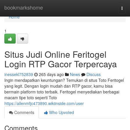
Home
bookmarkshome
Togg
navi
Home
1
Situs Judi Online Feritogel
Login RTP Gacor Terpercaya
inessekl752839
265 days ago
News
Discuss
Ingin mendapatkan keuntungan? Temukan di situs Toto Feritogel
yang legit. Dengan login mudah dan RTP gacor, kamu bisa
bermain platform toto terbaik. Feritogel menyediakan berbagai
macam tipe toto seperti Toto
https://allenmfjc473890.wikiinside.com/user
Comments
Who Upvoted
Comments