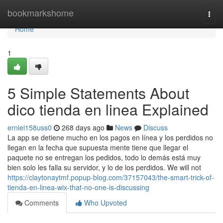
Home
bookmarkshome
Togg
navi
Home
1
5 Simple Statements About
dico tienda en linea Explained
erniei158uss0
268 days ago
News
Discuss
La app se detiene mucho en los pagos en línea y los perdidos no
llegan en la fecha que supuesta mente tiene que llegar el
paquete no se entregan los pedidos, todo lo demás está muy
bien solo les falla su servidor, y lo de los perdidos. We will not
https://claytonaytmf.popup-blog.com/37157043/the-smart-trick-of-
tienda-en-linea-wix-that-no-one-is-discussing
Comments
Who Upvoted