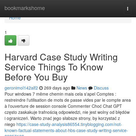
Home
bookmarkshome
Togg
navi
Home
1
Harvard Case Study Writing
Service Things To Know
Before You Buy
geronimol142alf2
269 days ago
News
Discuss
Pour windows 7 même chemin mais cela s'apel Comptes :
restreindre l'utilisation de mots de passe vides par le compte area
à l'ouverture de session console Commenter Choć Chat GPT
często zaskakuje trafnością odpowiedzi, nie jest wolny od błędów
i ograniczeń. Warto znać jego słabsze strony, by korzystać z
niego
https://case-study-analysis86554.tinyblogging.com/not-
known-factual-statements-about-hbs-case-study-writing-service-