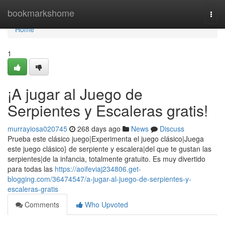
Home
bookmarkshome
Togg
navi
Home
1
¡A jugar al Juego de
Serpientes y Escaleras gratis!
murrayiosa020745
268 days ago
News
Discuss
Prueba este clásico juego|Experimenta el juego clásico|Juega
este juego clásico} de serpiente y escalera|del que te gustan las
serpientes|de la infancia, totalmente gratuito. Es muy divertido
para todas las
https://aoifeviaj234806.get-
blogging.com/36474547/a-jugar-al-juego-de-serpientes-y-
escaleras-gratis
Comments
Who Upvoted