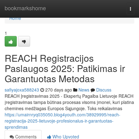
Home
bookmarkshome
Togg
navi
Home
1
REACH Registracijos
Paslaugos 2025: Patikimas ir
Garantuotas Metodas
safiyajoxa588243
270 days ago
News
Discuss
REACH Įregistravimas 2025 - Ekspertų Pagalba Lietuvoje REACH
įregistravimas tampa būtinas procesas visoms įmonei, kuri platina
chemines medžiagas Europos Sąjungoje. Toks reikalavimas
https://umairnryq035050.blog4youth.com/38929995/reach-
registracija-2025-lietuvoje-profesionalus-ir-garantuotas-
sprendimas
Comments
Who Upvoted