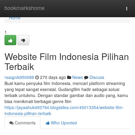
Home
bookmarkshome
Togg
navi
Home
1
Website Film Indonesia Pilihan
Terbaik
rsaqpvk950088
270 days ago
News
Discuss
Buat kamu penyuka film Indonesia, mencari platform streaming
yang tepat sangat esensial. Gudangfilm hadir sebagai solusi
terbaik untukmu. Dengan standar gambar dan audio yang, kamu
bisa menikmati berbagai genre film
https://jayaahuk493794.blogsidea.com/45013354/website-film-
indonesia-pilihan-terbaik
Comments
Who Upvoted