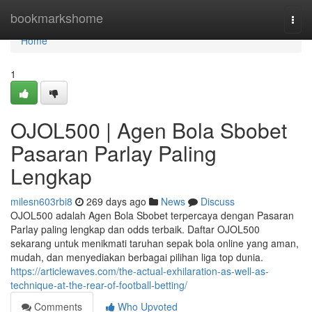
Home
bookmarkshome
Togg
navi
Home
1
OJOL500 | Agen Bola Sbobet
Pasaran Parlay Paling
Lengkap
milesn603rbi8
269 days ago
News
Discuss
OJOL500 adalah Agen Bola Sbobet terpercaya dengan Pasaran
Parlay paling lengkap dan odds terbaik. Daftar OJOL500
sekarang untuk menikmati taruhan sepak bola online yang aman,
mudah, dan menyediakan berbagai pilihan liga top dunia.
https://articlewaves.com/the-actual-exhilaration-as-well-as-
technique-at-the-rear-of-football-betting/
Comments
Who Upvoted