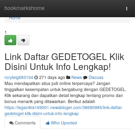
Home
bookmarkshome
Togg
navi
Home
1
Link Daftar GEDETOGEL Klik
Disini Untuk Info Lengkap!
roryleig683104
271 days ago
News
Discuss
Mau mendapatkan situs judi online terpercaya? Jangan
tinggalkan kesempatan untuk bergabung dengan GEDETOGEL.
Klik sekarang dan dapatkan detail lengkap tentang promo dan
bonus menarik yang ditawarkan. Berikut adalah
https://teganikts169001.newsbloger.com/38680985/link-daftar-
gedetogel-klik-disini-untuk-info-lengkap
Comments
Who Upvoted