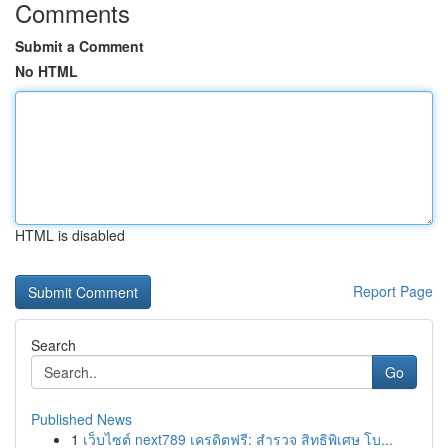
Comments
Submit a Comment
No HTML
HTML is disabled
Report Page
Search
Go
Published News
1
เว็บไซต์ next789 เครดิตฟรี: สำรวจ สิทธิพิเศษ โบ...