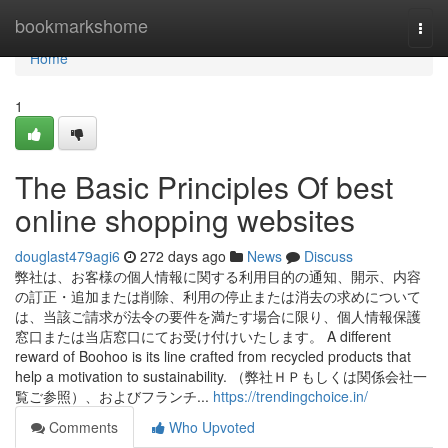
Home
bookmarkshome
Togg
navi
Home
1
The Basic Principles Of best
online shopping websites
douglast479agi6
272 days ago
News
Discuss
弊社は、お客様の個人情報に関する利用目的の通知、開示、内容
の訂正・追加または削除、利用の停止または消去の求めについて
は、当該ご請求が法令の要件を満たす場合に限り、個人情報保護
窓口または当店窓口にてお受け付けいたします。 A different
reward of Boohoo is its line crafted from recycled products that
help a motivation to sustainability. （弊社ＨＰもしくは関係会社一
覧ご参照）、およびフランチ...
https://trendingchoice.in/
Comments
Who Upvoted