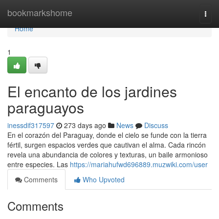
Home
bookmarkshome
Togg
navi
Home
1
El encanto de los jardines
paraguayos
inessdif317597
273 days ago
News
Discuss
En el corazón del Paraguay, donde el cielo se funde con la tierra
fértil, surgen espacios verdes que cautivan el alma. Cada rincón
revela una abundancia de colores y texturas, un baile armonioso
entre especies. Las
https://mariahufwd696889.muzwiki.com/user
Comments
Who Upvoted
Comments