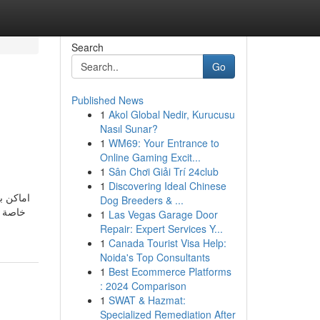
Search
Go
Published News
1
Akol Global Nedir, Kurucusu
Nasıl Sunar?
1
WM69: Your Entrance to
Online Gaming Excit...
1
Sân Chơi Giải Trí 24club
1
Discovering Ideal Chinese
اماكن ،
Dog Breeders & ...
خاصة م
1
Las Vegas Garage Door
Repair: Expert Services Y...
1
Canada Tourist Visa Help:
Noida's Top Consultants
1
Best Ecommerce Platforms
: 2024 Comparison
1
SWAT & Hazmat:
Specialized Remediation After