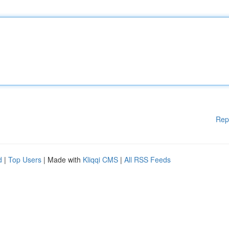
Rep
d
|
Top Users
| Made with
Kliqqi CMS
|
All RSS Feeds