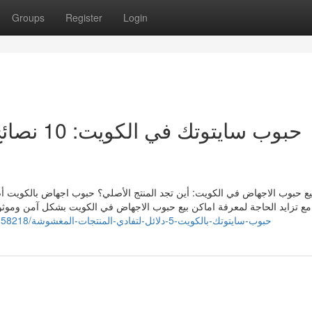
Groups
Register
Login
حبوب سايت
بيع حبوب الاجهاض في الكويت: أين تجد المنتج الأصلي؟ حبوب اجهاض بالكويت أ
ع تزايد الحاجة لمعرفة اماكن بيع حبوب الاجهاض في الكويت بشكل آمن وموثوق
https://dalton82mqi.onzeblog.com/37858218/حبوب-سايتوتك-بالكويت-5-دلائل-لتفادي-المنتجات-المغشوشة